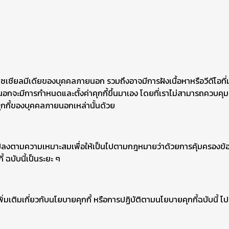
อโซเชียลมีเดียของบุคคลภายนอก รวมถึงอาจมีการฝังเนื้อหาหรือวีดีโอท
นอกจะมีการกำหนดและตั้งค่าคุกกี้ขึ้นมาเอง โดยที่เราไม่สามารถควบคุมห
ุกกี้ของบุคคลภายนอกเหล่านั้นด้วย
แปลงตามความเหมาะสมเพื่อให้เป็นไปตามกฎหมายว่าด้วยการคุ้มครองข้อม
ฉบับนี้เป็นระยะ ๆ
มเติมเกี่ยวกับนโยบายคุกกี้ หรือการปฏิบัติตามนโยบายคุกกี้ฉบับนี้ โ