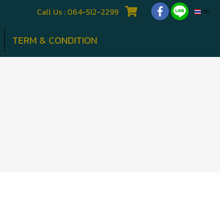
Call Us : 064-512-2299
TH
TERM & CONDITION